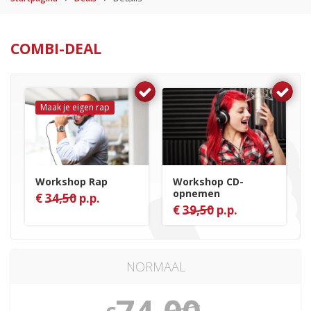
COMBI-DEAL
Maak je eigen rap
Workshop Rap
Workshop CD-
opnemen
€
34,50
p.p.
€
39,50
p.p.
NORMAAL