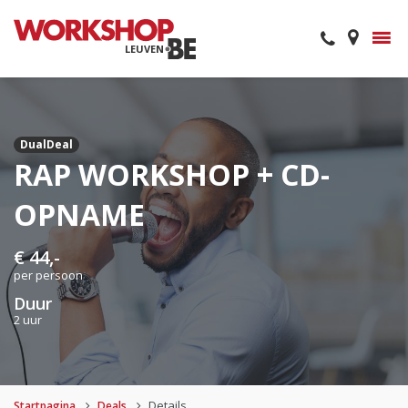
LEUVEN
DualDeal
RAP WORKSHOP + CD-
OPNAME
€ 44,-
per persoon
Duur
2 uur
Details
Startpagina
Deals